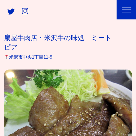
扇屋牛肉店・米沢牛の味処 ミート
ピア
米沢市中央1丁目11-9