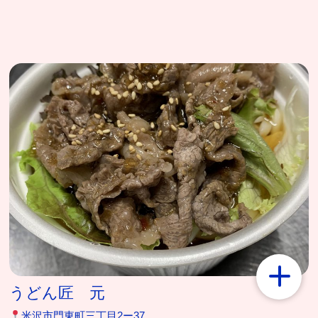
うどん匠 元
米沢市門東町三丁目2ー37