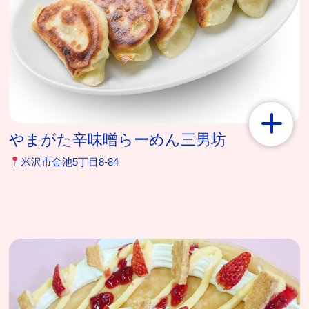
やまがた辛味噌らーめん三男坊
米沢市金池5丁目8-84