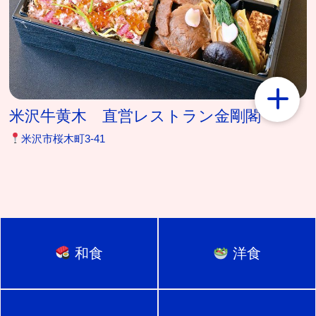
米沢牛黄木 直営レストラン金剛閣
米沢市桜木町3-41
和食
洋食