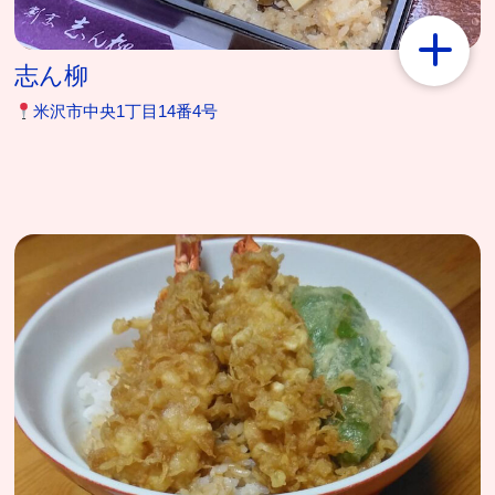
志ん柳
米沢市中央1丁目14番4号